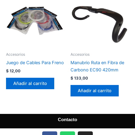
Accesorios
Accesorios
Juego de Cables Para Freno
Manubrio Ruta en Fibra de
Carbono EC90 420mm
$
12,00
$
133,00
Añadir al carrito
Añadir al carrito
Contacto
F
W
I