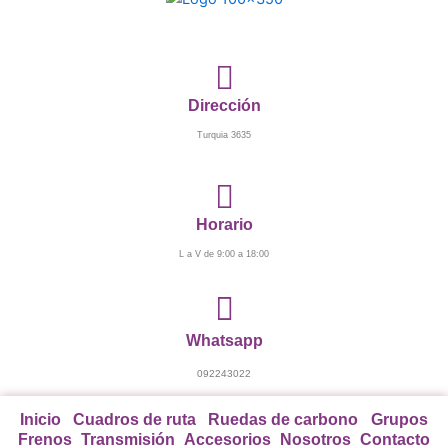
Ir
al
contenido
Dirección
Turquia 3635
Horario
L a V de 9:00 a 18:00
Whatsapp
092243022
Inicio
Cuadros de ruta
Ruedas de carbono
Grupos
Frenos
Transmisión
Accesorios
Nosotros
Contacto