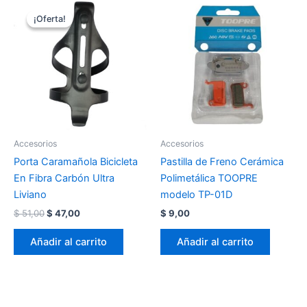
El
El
precio
precio
¡Oferta!
¡Oferta!
original
actual
era:
es:
$ 51,00.
$ 47,00.
Accesorios
Accesorios
Porta Caramañola Bicicleta
Pastilla de Freno Cerámica
En Fibra Carbón Ultra
Polimetálica TOOPRE
Liviano
modelo TP-01D
$
51,00
$
47,00
$
9,00
Añadir al carrito
Añadir al carrito