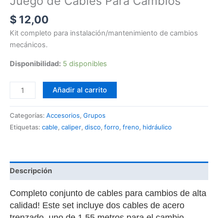
Juego de Cables Para Cambios
$
12,00
Kit completo para instalación/mantenimiento de cambios
mecánicos.
Disponibilidad:
5 disponibles
Añadir al carrito
Categorías:
Accesorios
,
Grupos
Etiquetas:
cable
,
caliper
,
disco
,
forro
,
freno
,
hidráulico
Descripción
C
ompleto conjunto de cables para cambios de alta
calidad! Este set incluye dos cables de acero
trenzado, uno de 1.55 metros para el cambio