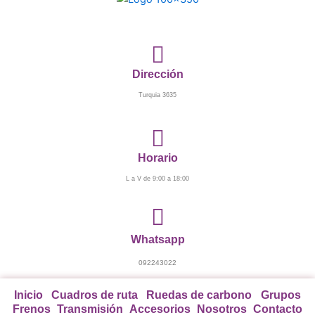
Ir
al
contenido
Dirección
Turquia 3635
Horario
L a V de 9:00 a 18:00
Whatsapp
092243022
Inicio
Cuadros de ruta
Ruedas de carbono
Grupos
Frenos
Transmisión
Accesorios
Nosotros
Contacto