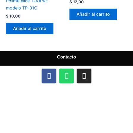
Polimetálica TOOPRE
$
12,00
modelo TP-01C
Añadir al carrito
$
10,00
Añadir al carrito
Contacto
F
W
I
a
h
n
c
a
s
e
t
t
b
s
a
o
a
g
o
p
r
k
p
a
m