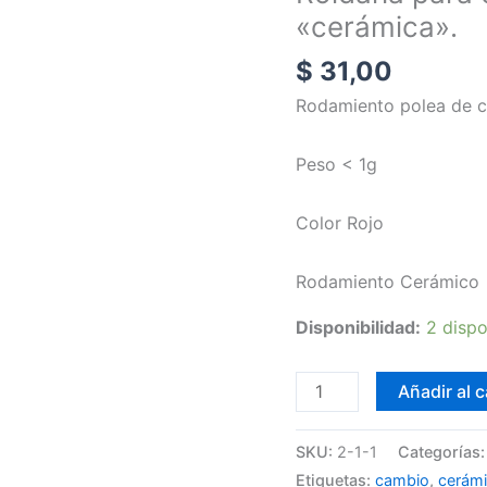
«cerámica».
16T
"cerámica".
$
31,00
cantidad
Rodamiento polea de c
Peso < 1g
Color Rojo
Rodamiento Cerámico
Disponibilidad:
2 dispo
Añadir al c
SKU:
2-1-1
Categorías
Etiquetas:
cambio
,
cerám