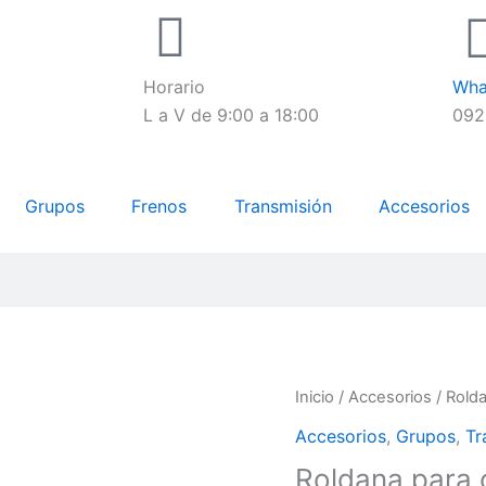
Horario
Wha
L a V de 9:00 a 18:00
092
Grupos
Frenos
Transmisión
Accesorios
Roldana
Inicio
/
Accesorios
/ Rold
para
Accesorios
,
Grupos
,
Tr
cambio
Roldana para 
trasero