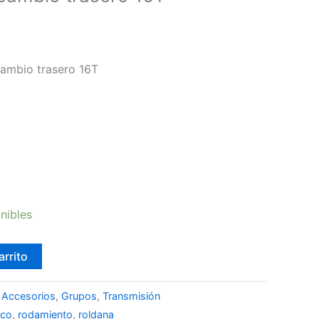
ambio trasero 16T
nibles
arrito
:
Accesorios
,
Grupos
,
Transmisión
ico
,
rodamiento
,
roldana