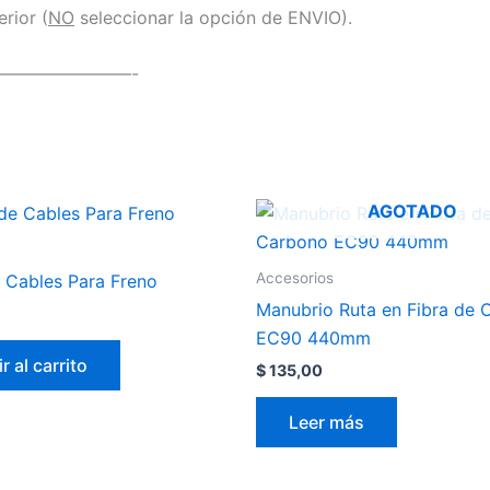
rior (
NO
seleccionar la opción de ENVIO).
————————-
AGOTADO
Accesorios
 Cables Para Freno
Manubrio Ruta en Fibra de 
EC90 440mm
r al carrito
$
135,00
Leer más