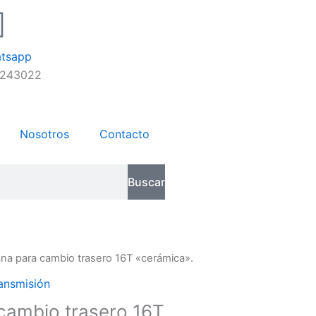
tsapp
243022
Nosotros
Contacto
Buscar
ana para cambio trasero 16T «cerámica».
ansmisión
cambio trasero 16T