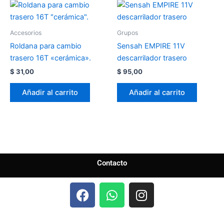
Accesorios
Grupos
Roldana para cambio
Sensah EMPIRE 11V
trasero 16T «cerámica».
descarrilador trasero
$
31,00
$
95,00
Añadir al carrito
Añadir al carrito
Contacto
F
W
I
a
h
n
c
a
s