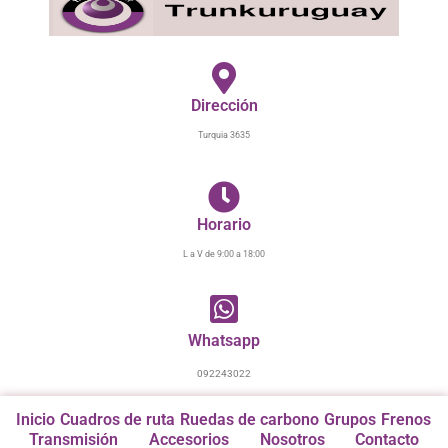
Ir
al
contenido
Dirección
Turquia 3635
Horario
L a V de 9:00 a 18:00
Whatsapp
092243022
Inicio
Cuadros de ruta
Ruedas de carbono
Grupos
Frenos
Transmisión
Accesorios
Nosotros
Contacto