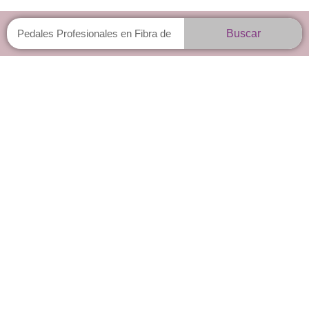
Buscar
Buscar
Pedales
Profesionales
en
Fibra
de
Carbono
Para
Bicicleta
de
Ruta
RACEWORK
KEO/grip.
cantidad