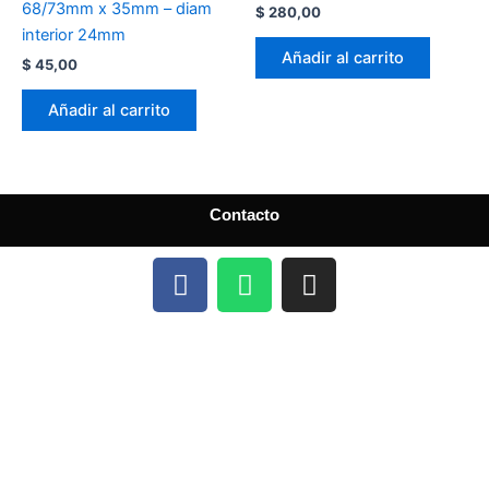
68/73mm x 35mm – diam
$
280,00
interior 24mm
Añadir al carrito
$
45,00
Añadir al carrito
Contacto
F
W
I
a
h
n
c
a
s
e
t
t
b
s
a
o
a
g
o
p
r
k
p
a
m