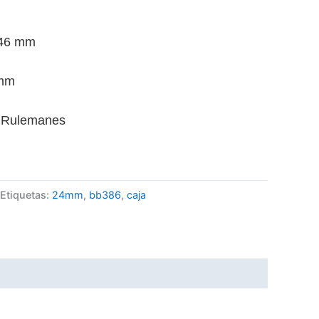
 46 mm
4mm
: Rulemanes
Etiquetas:
24mm
,
bb386
,
caja