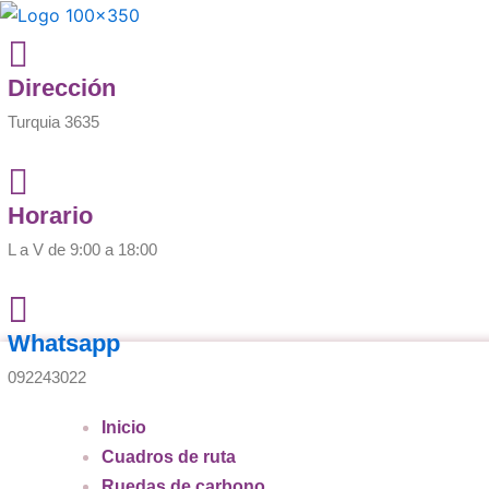
Ir
al
contenido
Dirección
Turquia 3635
Horario
L a V de 9:00 a 18:00
Whatsapp
092243022
Inicio
Cuadros de ruta
Ruedas de carbono