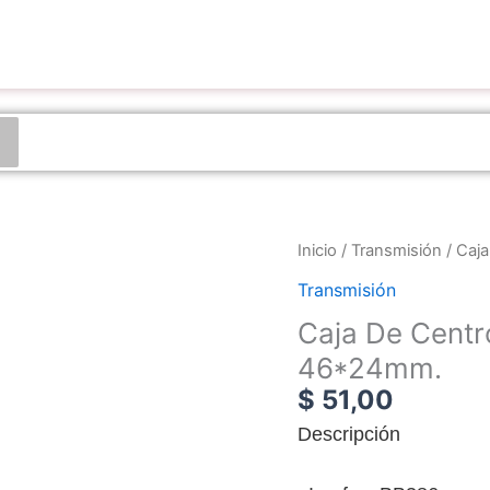
Inicio
/
Transmisión
/ Caja
Transmisión
Caja De Centro
46*24mm.
$
51,00
D
escripción