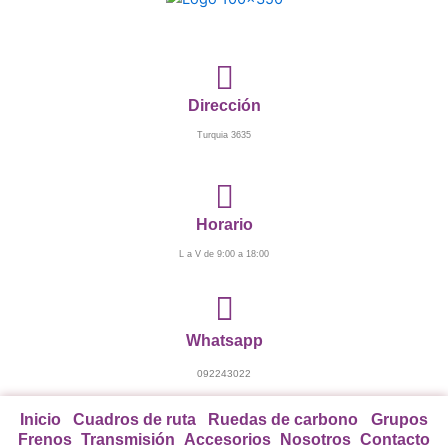
Ir
al
contenido
Dirección
Turquia 3635
Horario
L a V de 9:00 a 18:00
Whatsapp
092243022
Inicio
Cuadros de ruta
Ruedas de carbono
Grupos
Frenos
Transmisión
Accesorios
Nosotros
Contacto