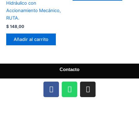
Hidráulico con
Accionamiento Mecánico,
RUTA.
$
148,00
Añadir al carrito
Contacto
F
W
I
a
h
n
c
a
s
e
t
t
b
s
a
o
a
g
o
p
r