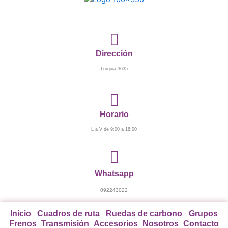
Ir
al
contenido
Dirección
Turquia 3635
Horario
L a V de 9:00 a 18:00
Whatsapp
092243022
Inicio
Cuadros de ruta
Ruedas de carbono
Grupos
Frenos
Transmisión
Accesorios
Nosotros
Contacto