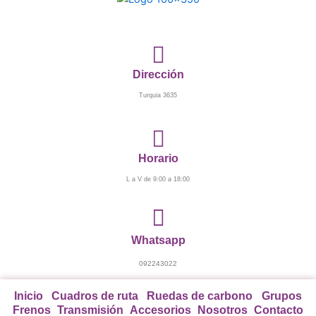
Ir
al
contenido
Dirección
Turquia 3635
Horario
L a V de 9:00 a 18:00
Whatsapp
092243022
Inicio
Cuadros de ruta
Ruedas de carbono
Grupos
Frenos
Transmisión
Accesorios
Nosotros
Contacto