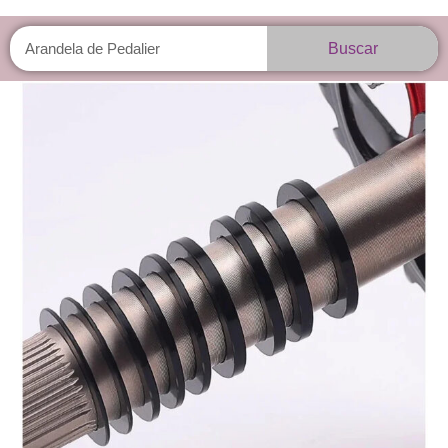
Buscar
Buscar
Arandela
de
Pedalier
cantidad