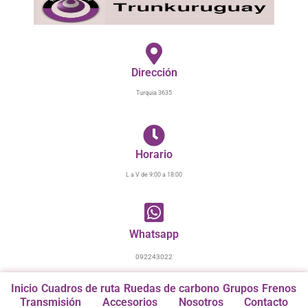
Ir
al
contenido
Dirección
Turquia 3635
Horario
L a V de 9:00 a 18:00
Whatsapp
092243022
Inicio
Cuadros de ruta
Ruedas de carbono
Grupos
Frenos
Transmisión
Accesorios
Nosotros
Contacto