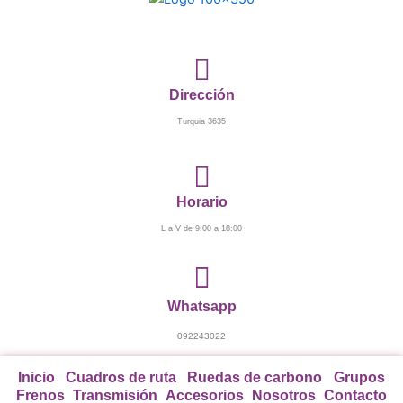
Ir
al
contenido
Dirección
Turquia 3635
Horario
L a V de 9:00 a 18:00
Whatsapp
092243022
Inicio
Cuadros de ruta
Ruedas de carbono
Grupos
Frenos
Transmisión
Accesorios
Nosotros
Contacto