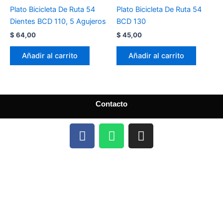
Plato Bicicleta De Ruta 54
Plato Bicicleta De Ruta 54
Dientes BCD 110, 5 Agujeros
BCD 130
$
64,00
$
45,00
Añadir al carrito
Añadir al carrito
Contacto
F
W
I
a
h
n
c
a
s
e
t
t
b
s
a
o
a
g
o
p
r
k
p
a