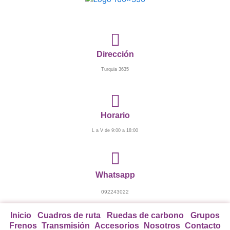
Ir
al
contenido
Dirección
Turquia 3635
Horario
L a V de 9:00 a 18:00
Whatsapp
092243022
Inicio
Cuadros de ruta
Ruedas de carbono
Grupos
Frenos
Transmisión
Accesorios
Nosotros
Contacto