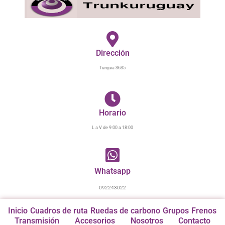
Ir
al
contenido
Dirección
Turquia 3635
Horario
L a V de 9:00 a 18:00
Whatsapp
092243022
Inicio
Cuadros de ruta
Ruedas de carbono
Grupos
Frenos
Transmisión
Accesorios
Nosotros
Contacto