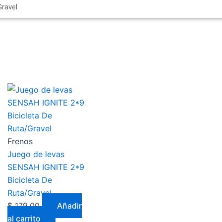
Frenos
Juego de levas
SENSAH IGNITE 2*9
Bicicleta De
Ruta/Gravel
$
179,00
Añadir
al carrito