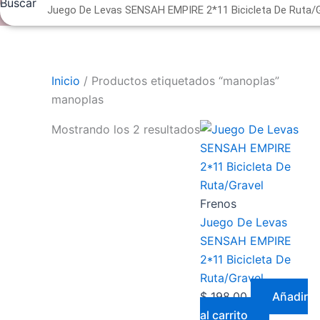
Buscar
Inicio
/ Productos etiquetados “manoplas”
manoplas
Mostrando los 2 resultados
Frenos
Juego De Levas
SENSAH EMPIRE
2*11 Bicicleta De
Ruta/Gravel
$
198,00
Añadir
al carrito