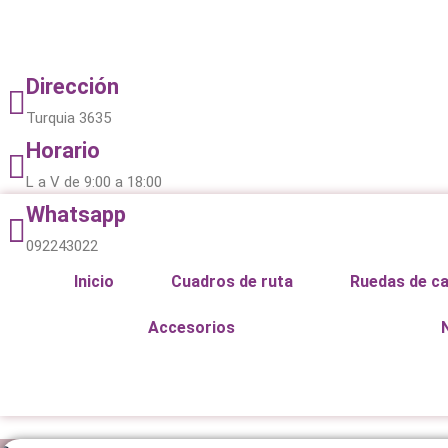
Ir
al
contenido
Dirección
Turquia 3635
Horario
L a V de 9:00 a 18:00
Whatsapp
092243022
Inicio
Cuadros de ruta
Ruedas de c
Accesorios