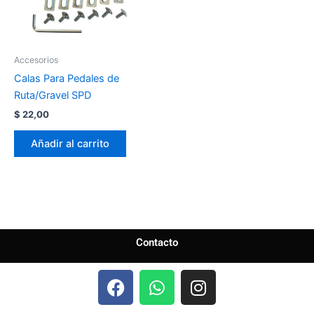
Accesorios
Calas Para Pedales de
Ruta/Gravel SPD
$
22,00
Añadir al carrito
Contacto
F
W
I
a
h
n
c
a
s