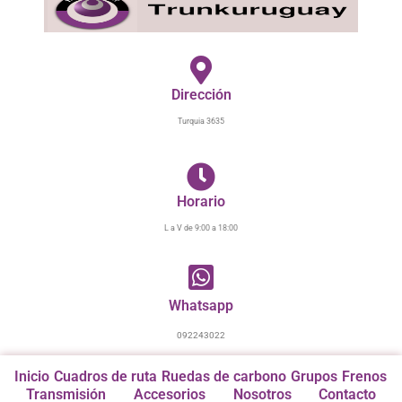
Ir
al
contenido
Dirección
Turquia 3635
Horario
L a V de 9:00 a 18:00
Whatsapp
092243022
Inicio
Cuadros de ruta
Ruedas de carbono
Grupos
Frenos
Transmisión
Accesorios
Nosotros
Contacto