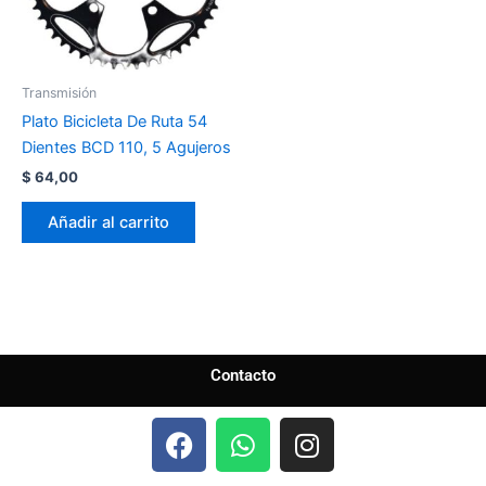
Transmisión
Plato Bicicleta De Ruta 54
Dientes BCD 110, 5 Agujeros
$
64,00
Añadir al carrito
Contacto
F
W
I
a
h
n
c
a
s