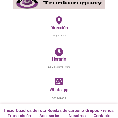
Ir
al
contenido
Dirección
Turquia 3635
Horario
L a V de 9:00 a 18:00
Whatsapp
092243022
Inicio
Cuadros de ruta
Ruedas de carbono
Grupos
Frenos
Transmisión
Accesorios
Nosotros
Contacto