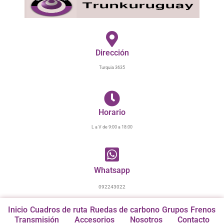
Ir
al
contenido
Dirección
Turquia 3635
Horario
L a V de 9:00 a 18:00
Whatsapp
092243022
Inicio
Cuadros de ruta
Ruedas de carbono
Grupos
Frenos
Transmisión
Accesorios
Nosotros
Contacto